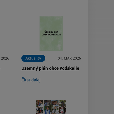
 2026
Aktuality
04. MAR 2026
Oznámenia
e
Územný plán obce Podskalie
V obci Podskalie
zber elektroodp
Čítať ďalej
Čítať ďalej