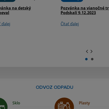
vánka na detský
Pozvánka na vianočné tr
neval
Podskalí 9.12.2023
ť ďalej
Čítať ďalej
.
.
ODVOZ ODPADU
Sklo
Plasty