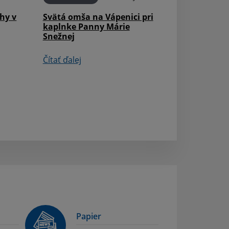
hy v
Svätá omša na Vápenici pri
kaplnke Panny Márie
Snežnej
Čítať ďalej
Papier