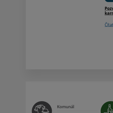
Poz
kar
Číta
Komunál