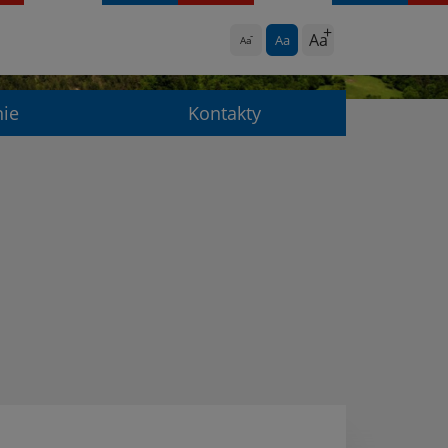
Aa
Aa
Aa
nie
Kontakty