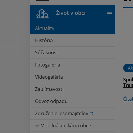
Život v obci
Aktuality
História
Súčasnosť
Fotogaléria
16. AUG 2022
Oznámenia
01. AUG 2022
Ak
Videogaléria
Mariánska púť
Výkup papiera výmenou za
Spo
lským Roháčom
hygienické výrobky
Tren
Zaujímavosti
Čítať ďalej
Číta
Odvoz odpadu
Združenie lesomajiteľov
☆ Mobilná aplikácia obce