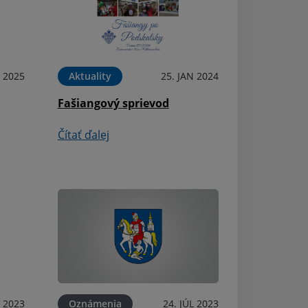
 2025
Aktuality
25. JAN 2024
Oznámenia
Fašiangový sprievod
Svätá omša na V
kaplnke Panny 
Čítať ďalej
Snežnej
Čítať ďalej
 2023
Oznámenia
24. JÚL 2023