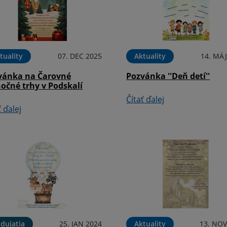
tuality
07. DEC 2025
Aktuality
14. MÁJ
vánka na Čarovné
Pozvánka ''Deň detí''
očné trhy v Podskalí
Čítať ďalej
ť ďalej
dujatia
25. JAN 2024
Aktuality
13. NOV