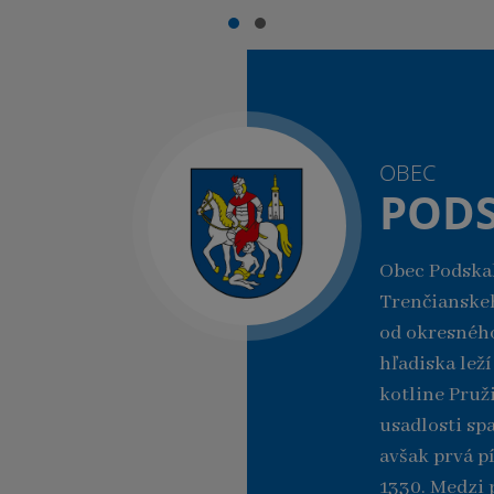
OBEC
PODS
Obec Podskal
Trenčianske
od okresného
hľadiska lež
kotline Pruž
usadlosti sp
avšak prvá p
1330. Medzi 