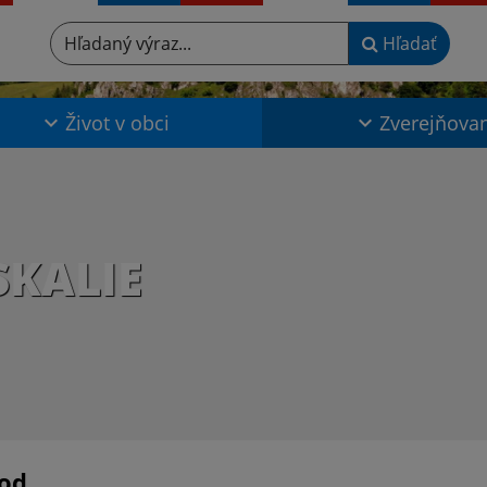
Hľadaný výraz...
Hľadať
Život v obci
Zverejňova
SKALIE
od