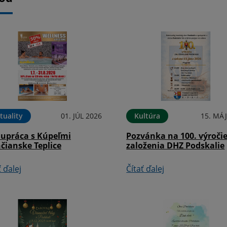
tuality
01. JÚL 2026
Kultúra
15. MÁJ
lupráca s Kúpeľmi
Pozvánka na 100. výroči
čianske Teplice
založenia DHZ Podskalie
ť ďalej
Čítať ďalej