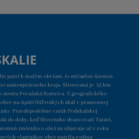
KALIE
ie patrí k malým obciam. Je súčasťou územia
ho samosprávneho kraja. Situovaná je 15 km
 mesta Považská Bystrica. Z geografického
í obec na úpätí Súľovských skál v pramennej
inky. Pravdepodobne vznik Podskalskej
adá do doby, keď Slovensko drancovali Tatári,
ísomná zmienka o obci sa objavuje až v roku
prvých vlastníkov obce patrila rodina