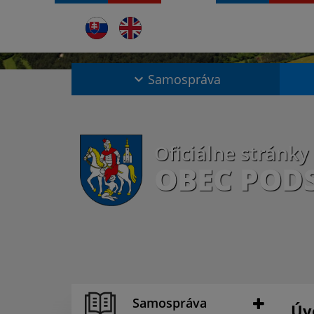
Samospráva
Oficiálne stránky
OBEC POD
Samospráva
Úv