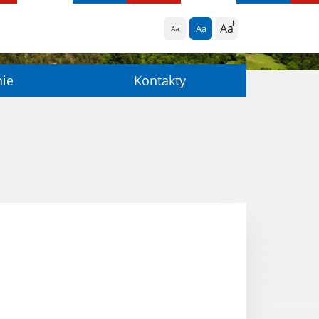
Aa
Aa
Aa
nie
Kontakty