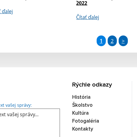
2022
ť ďalej
Čítať ďalej
1
2
>
Rýchle odkazy
História
Text vašej správy...
xt vašej správy:
Školstvo
Kultúra
Fotogaléria
Kontakty