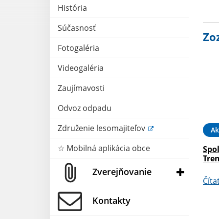
História
Súčasnosť
Zo
Fotogaléria
Videogaléria
Zaujímavosti
Odvoz odpadu
Združenie lesomajiteľov
Ak
☆ Mobilná aplikácia obce
Spo
Tren
Zverejňovanie
Číta
Kontakty