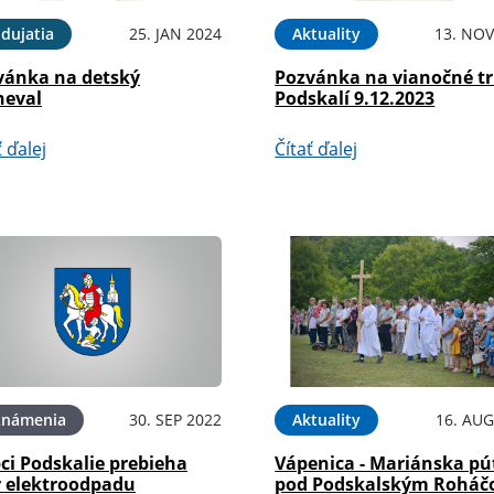
dujatia
25. JAN 2024
Aktuality
13. NOV
vánka na detský
Pozvánka na vianočné tr
neval
Podskalí 9.12.2023
ť ďalej
Čítať ďalej
známenia
30. SEP 2022
Aktuality
16. AUG
ci Podskalie prebieha
Vápenica - Mariánska pú
r elektroodpadu
pod Podskalským Rohá