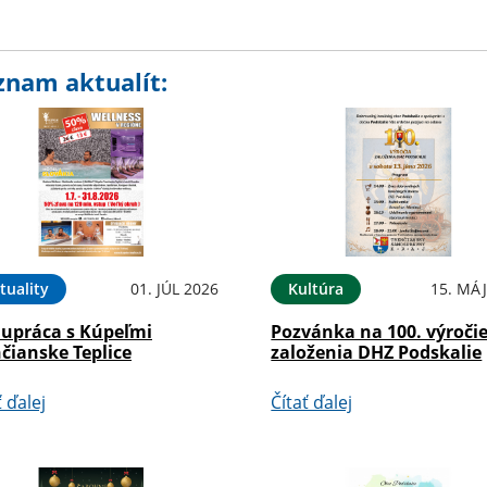
znam aktualít:
tuality
01. JÚL 2026
Kultúra
15. MÁJ
lupráca s Kúpeľmi
Pozvánka na 100. výroči
čianske Teplice
založenia DHZ Podskalie
ť ďalej
Čítať ďalej