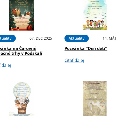
tuality
07. DEC 2025
Aktuality
14. MÁJ
vánka na Čarovné
Pozvánka ''Deň detí''
očné trhy v Podskalí
Čítať ďalej
ť ďalej