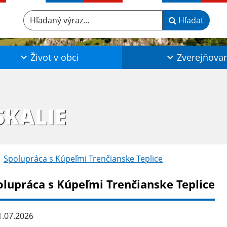
Hľadaný výraz...
Hľadať
Život v obci
Zverejňova
SKALIE
Spolupráca s Kúpeľmi Trenčianske Teplice
olupráca s Kúpeľmi Trenčianske Teplice
.07.2026