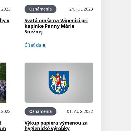
 2023
Oznámenia
24. JÚL 2023
hy v
Svätá omša na Vápenici pri
kaplnke Panny Márie
Snežnej
Čítať ďalej
 2022
Oznámenia
01. AUG 2022
ť
Výkup papiera výmenou za
čom
hygienické výrobky