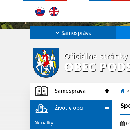
Samospráva
Oficiálne stránky
OBEC POD
Samospráva
Sp
Život v obci
Aktuality
01