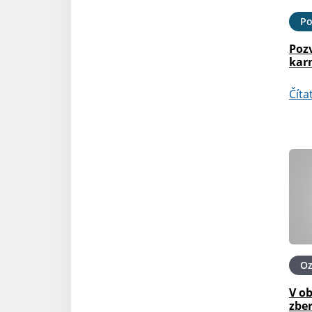
Po
Poz
kar
Číta
O
V ob
zbe