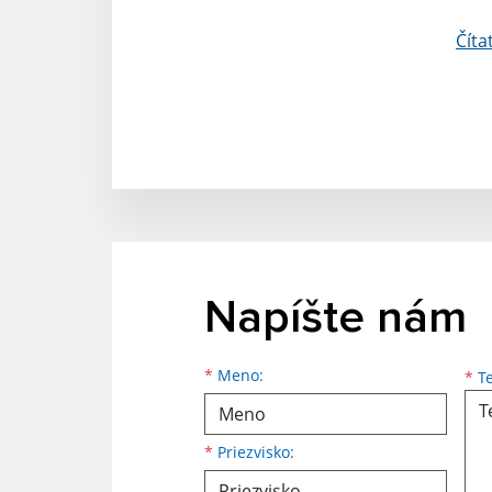
Číta
Napíšte nám
Meno
Priezvisko
E-mailová adresa
*
Meno:
*
Te
*
Priezvisko: