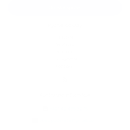
Google reCaptcha Response
Odoslať správu
Rýchle odkazy
História
Školstvo
Kultúra
Fotogaléria
Kontakty
Kontaktné informácie
+421 42 435 32 15
obec.podskalie@gmail.com