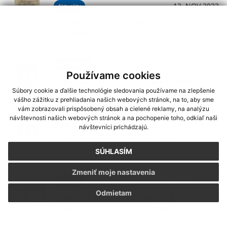
13. NOV 2023
Aktuality
Pozvánka na vianočné trhy v Podskalí
9.12.2023
24. JÚL 2023
Oznámenia
Používame cookies
Svätá omša na Vápenici pri kaplnke
Panny Márie Snežnej
Súbory cookie a ďalšie technológie sledovania používame na zlepšenie
vášho zážitku z prehliadania našich webových stránok, na to, aby sme
vám zobrazovali prispôsobený obsah a cielené reklamy, na analýzu
návštevnosti našich webových stránok a na pochopenie toho, odkiaľ naši
30. SEP 2022
Oznámenia
návštevníci prichádzajú.
V obci Podskalie prebieha zber
elektroodpadu
SÚHLASÍM
Zmeniť moje nastavenia
16. AUG 2022
Aktuality
Odmietam
Vápenica - Mariánska púť pod
Podskalským Roháčom 2022