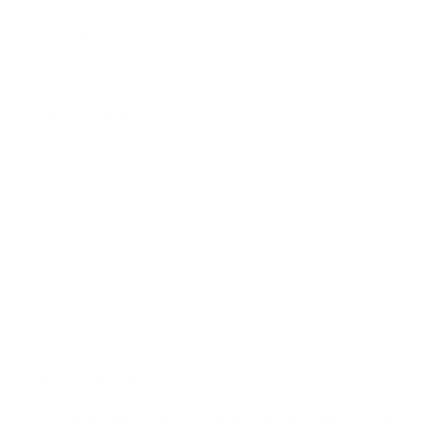
*
E-mailová adresa:
Text vašej správy...
*
Text vašej správy:
Príloha:
Príloha
*
povinné položky
*
Oboznámil som sa so
spracúvaním osobných údajov