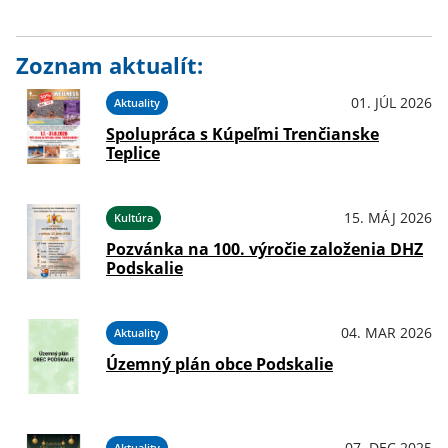
Zoznam aktualít:
01. JÚL 2026
Aktuality
Spolupráca s Kúpeľmi Trenčianske
Teplice
15. MÁJ 2026
Kultúra
Pozvánka na 100. výročie založenia DHZ
Podskalie
04. MAR 2026
Aktuality
Územný plán obce Podskalie
07. DEC 2025
Aktuality