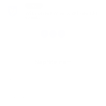
01. AUG 2022
Oznámenia
Výkup papiera výmenou za hygienické
výrobky
1
2
>
Napíšte nám
Meno
Priezvisko
E-mailová adresa
*
Meno:
*
Priezvisko: