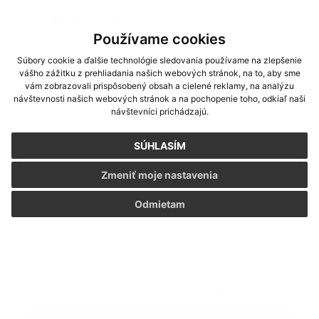
Používame cookies
Text vašej správy...
*
Text vašej správy:
Súbory cookie a ďalšie technológie sledovania používame na zlepšenie
vášho zážitku z prehliadania našich webových stránok, na to, aby sme
vám zobrazovali prispôsobený obsah a cielené reklamy, na analýzu
návštevnosti našich webových stránok a na pochopenie toho, odkiaľ naši
návštevníci prichádzajú.
SÚHLASÍM
Zmeniť moje nastavenia
Príloha:
Odmietam
Príloha
*
povinné položky
*
Oboznámil som sa so
spracúvaním osobných údajov
Google reCaptcha Response