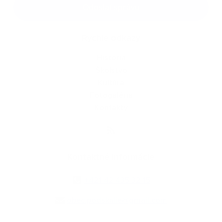
Odoslať správu
Rýchle odkazy
História
Školstvo
Kultúra
Fotogaléria
Kontakty
Kontaktné informácie
+421 42 435 32 15
obec.podskalie@gmail.com