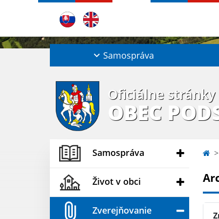
Samospráva
Oficiálne stránky
OBEC POD
Samospráva
Ar
Život v obci
Zverejňovanie
Z