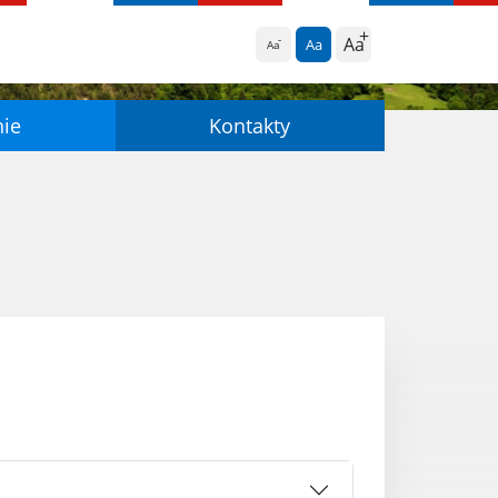
Aa
Aa
Aa
nie
Kontakty