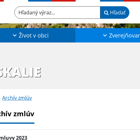
Hľadaný výraz...
Hľadať
Život v obci
Zverejňova
SKALIE
Archív zmlúv
chív zmlúv
mluvy 2023