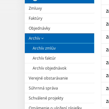
Zmluvy
Z
Faktúry
Z
Objednávky
Z
Archív
Archív zmlúv
Z
Archív faktúr
Z
Archív objednávok
Z
Verejné obstarávanie
Súhrnná správa
Z
Schválené projekty
Z
Oznámenie o uložení zásielky