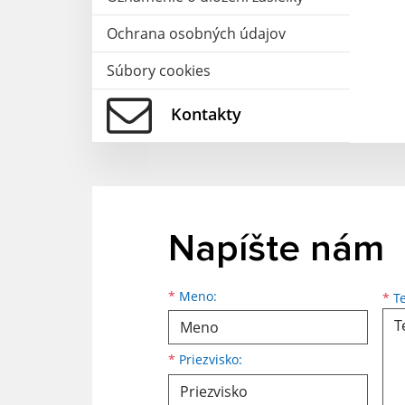
Ochrana osobných údajov
Súbory cookies
Kontakty
Napíšte nám
Meno
Priezvisko
E-mailová adresa
*
Meno:
*
Te
*
Priezvisko: