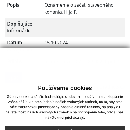
Popis
Oznámenie o začatí stavebného
konania, Hija P.
Doplňujúce
informácie
Dátum
15.10.2024
zverejnenia
Prílohy
hijap_sp-ozn-2024-169-002_1.pdf
späť
Generované portálom
Uradne.sk
Používame cookies
Súbory cookie a ďalšie technológie sledovania používame na zlepšenie
vášho zážitku z prehliadania našich webových stránok, na to, aby sme
vám zobrazovali prispôsobený obsah a cielené reklamy, na analýzu
návštevnosti našich webových stránok a na pochopenie toho, odkiaľ naši
návštevníci prichádzajú.
Napíšte nám