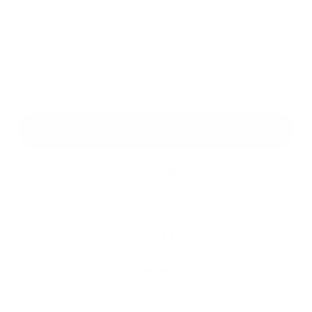
Príloha:
Príloha
*
povinné položky
*
Oboznámil som sa so
spracúvaním osobných údajov
Google reCaptcha Response
Odoslať správu
Rýchle odkazy
História
Školstvo
Kultúra
Fotogaléria
Kontakty