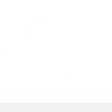
Kontaktné informácie
+421 42 435 32 15
obec.podskalie@gmail.com
využite možnosť získavania aktuálnych informácií s využitím RSS
,
CMS systém (redakčný) systém ECHELON 2,
Mapa stránok
,
web portál
,
webhosting
,
webex.digital, s.r.o.
,
domény
,
registrácia domény
,
spoločnosť webex.digital, s.r.o.
,
technický prevádzkovateľ
Posledná aktualizácia:
05.08.2026
Vytlačiť stránku
|
Vyhlásenie o prístupnosti
Autorské práva
|
Cookies
.
.
.
.
.
.
webdesign
|