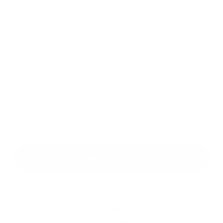
Príloha:
Príloha
*
povinné položky
*
Oboznámil som sa so
spracúvaním osobných údajov
Google reCaptcha Response
Odoslať správu
Rýchle odkazy
História
Školstvo