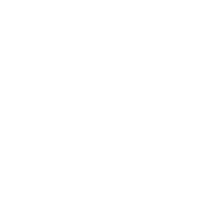
Kultúra
Fotogaléria
Kontakty
Kontaktné informácie
+421 42 435 32 15
obec.podskalie@gmail.com
využite možnosť získavania aktuálnych informácií s využitím RSS
,
CMS systém (redakčný) systém ECHELON 2,
Mapa stránok
,
web portál
,
webhosting
,
webex.digital, s.r.o.
,
domény
,
registrácia domény
,
spoločnosť webex.digital, s.r.o.
,
technický prevádzkovateľ