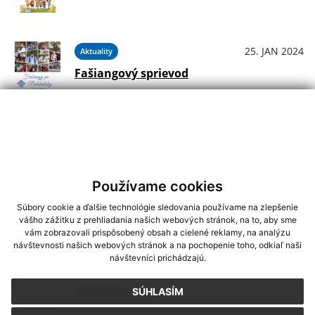
25. JAN 2024
Aktuality
Fašiangový sprievod
25. JAN 2024
Podujatia
Pozvánka na detský karneval
Používame cookies
Súbory cookie a ďalšie technológie sledovania používame na zlepšenie
13. NOV 2023
Aktuality
vášho zážitku z prehliadania našich webových stránok, na to, aby sme
Pozvánka na vianočné trhy v Podskalí
vám zobrazovali prispôsobený obsah a cielené reklamy, na analýzu
návštevnosti našich webových stránok a na pochopenie toho, odkiaľ naši
9.12.2023
návštevníci prichádzajú.
SÚHLASÍM
24. JÚL 2023
Oznámenia