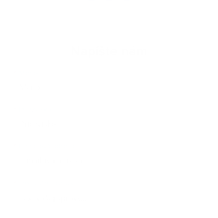
Napíšte nám
Meno
Priezvisko
E-mailová adresa
*
Meno:
*
Priezvisko:
*
E-mailová adresa:
Text vašej správy...
*
Text vašej správy: