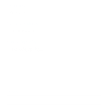
*
Priezvisko:
*
E-mailová adresa:
Text vašej správy...
*
Text vašej správy:
Príloha:
Príloha