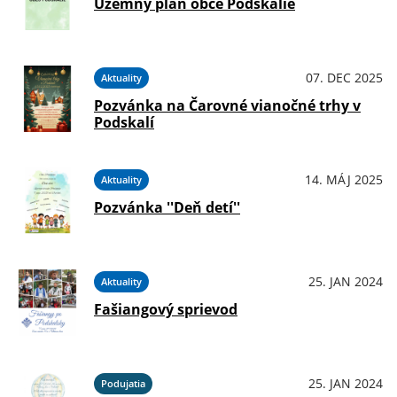
Územný plán obce Podskalie
07. DEC 2025
Aktuality
Pozvánka na Čarovné vianočné trhy v
Podskalí
14. MÁJ 2025
Aktuality
Pozvánka ''Deň detí''
25. JAN 2024
Aktuality
Fašiangový sprievod
25. JAN 2024
Podujatia