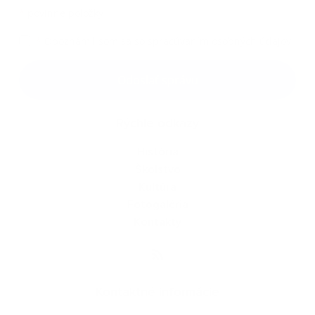
*
povinné položky
*
Oboznámil som sa so
spracúvaním osobných údajov
Google reCaptcha Response
Odoslať správu
Rýchle odkazy
História
Školstvo
Kultúra
Fotogaléria
Kontakty
Kontaktné informácie