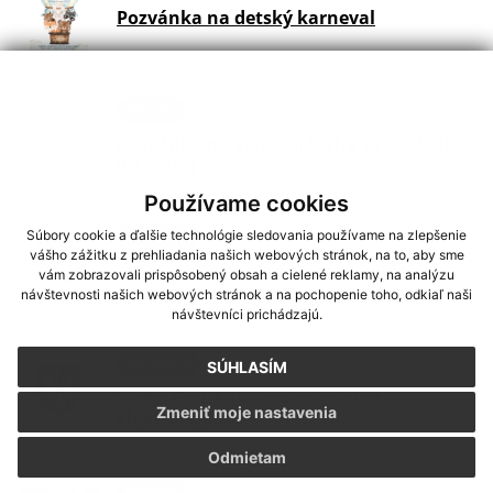
Pozvánka na detský karneval
13. NOV 2023
Aktuality
Pozvánka na vianočné trhy v Podskalí
9.12.2023
Používame cookies
24. JÚL 2023
Súbory cookie a ďalšie technológie sledovania používame na zlepšenie
Oznámenia
vášho zážitku z prehliadania našich webových stránok, na to, aby sme
Svätá omša na Vápenici pri kaplnke
vám zobrazovali prispôsobený obsah a cielené reklamy, na analýzu
Panny Márie Snežnej
návštevnosti našich webových stránok a na pochopenie toho, odkiaľ naši
návštevníci prichádzajú.
30. SEP 2022
Oznámenia
SÚHLASÍM
V obci Podskalie prebieha zber
Zmeniť moje nastavenia
elektroodpadu
Odmietam
16. AUG 2022
Aktuality