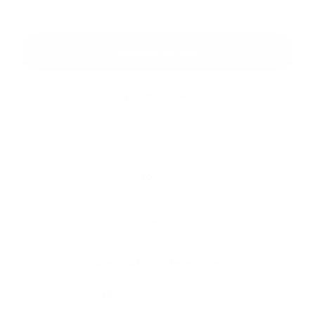
*
Oboznámil som sa so
spracúvaním osobných údajov
Google reCaptcha Response
Odoslať správu
Rýchle odkazy
História
Školstvo
Kultúra
Fotogaléria
Kontakty
Kontaktné informácie
+421 42 435 32 15