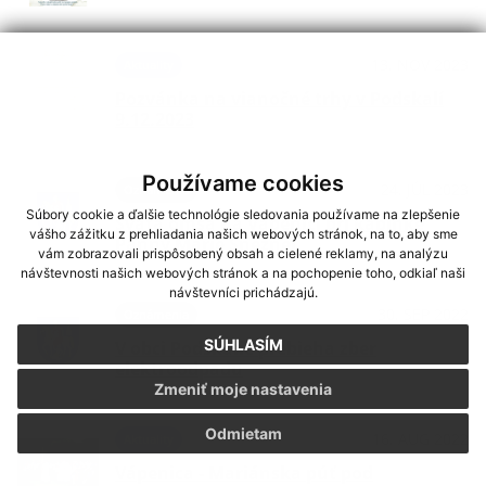
13. NOV 2023
Aktuality
Pozvánka na vianočné trhy v Podskalí
9.12.2023
Používame cookies
24. JÚL 2023
Oznámenia
Súbory cookie a ďalšie technológie sledovania používame na zlepšenie
Svätá omša na Vápenici pri kaplnke
vášho zážitku z prehliadania našich webových stránok, na to, aby sme
Panny Márie Snežnej
vám zobrazovali prispôsobený obsah a cielené reklamy, na analýzu
návštevnosti našich webových stránok a na pochopenie toho, odkiaľ naši
návštevníci prichádzajú.
30. SEP 2022
Oznámenia
SÚHLASÍM
V obci Podskalie prebieha zber
elektroodpadu
Zmeniť moje nastavenia
Odmietam
16. AUG 2022
Aktuality
Vápenica - Mariánska púť pod