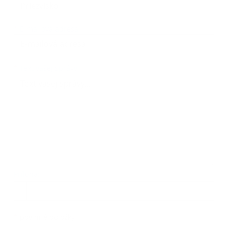
*
E-mailová adresa:
Text vašej správy...
*
Text vašej správy:
Príloha:
Príloha
*
povinné položky