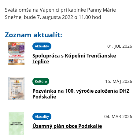
Svätá omša na Vápenici pri kaplnke Panny Márie
Snežnej bude 7. augusta 2022 o 11.00 hod
Zoznam aktualít:
01. JÚL 2026
Aktuality
Spolupráca s Kúpeľmi Trenčianske
Teplice
15. MÁJ 2026
Kultúra
Pozvánka na 100. výročie založenia DHZ
Podskalie
04. MAR 2026
Aktuality
Územný plán obce Podskalie